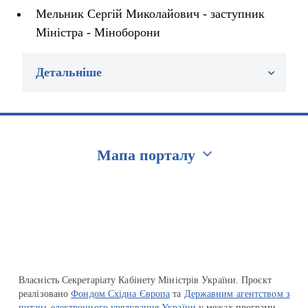
Мельник Сергій Миколайович - заступник
Міністра - Міноборони
Детальніше
Мапа порталу
Перейти на сайт Ukraine.ua
Власність Секретаріату Кабінету Міністрів України. Проєкт
реалізовано
Фондом Східна Європа
та
Державним агентством з
питань електронного урядування України
у межах програми