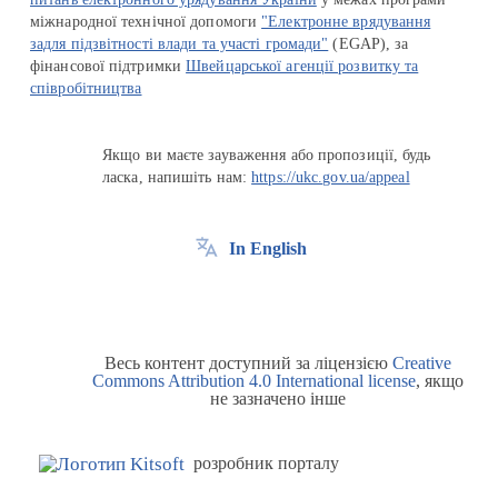
міжнародної технічної допомоги
"Електронне врядування
задля підзвітності влади та участі громади"
(EGAP), за
фінансової підтримки
Швейцарської агенції розвитку та
співробітництва
Якщо ви маєте зауваження або пропозиції, будь
ласка, напишіть нам:
https://ukc.gov.ua/appeal
In English
Весь контент доступний за ліцензією
Creative
Commons Attribution 4.0 International license
, якщо
не зазначено інше
розробник порталу