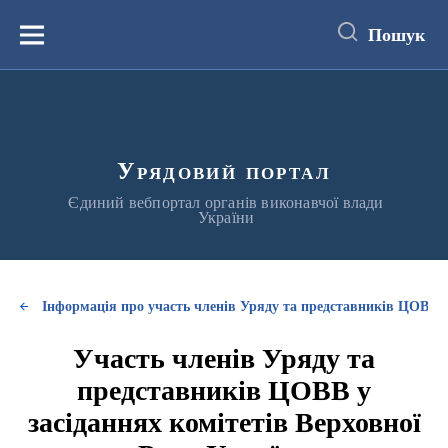
до
основного
Пошук
вмісту
Меню
Урядовий портал
Єдиний вебпортал органів виконавчої влади
України
Інформація про участь членів Уряду та представників ЦОВВ у
Участь членів Уряду та
представників ЦОВВ у
засіданнях комітетів Верховної