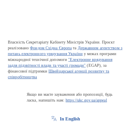
Перейти на сайт Ukraine.ua
Власність Секретаріату Кабінету Міністрів України. Проєкт
реалізовано
Фондом Східна Європа
та
Державним агентством з
питань електронного урядування України
у межах програми
міжнародної технічної допомоги
"Електронне врядування
задля підзвітності влади та участі громади"
(EGAP), за
фінансової підтримки
Швейцарської агенції розвитку та
співробітництва
Якщо ви маєте зауваження або пропозиції, будь
ласка, напишіть нам:
https://ukc.gov.ua/appeal
In English