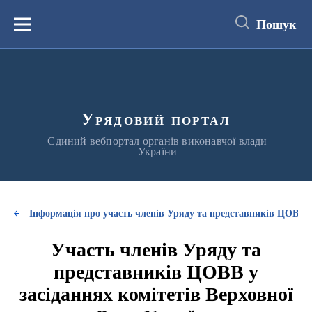
до
основного
Пошук
вмісту
Меню
Урядовий портал
Єдиний вебпортал органів виконавчої влади
України
Інформація про участь членів Уряду та представників ЦОВВ у
Участь членів Уряду та
представників ЦОВВ у
засіданнях комітетів Верховної