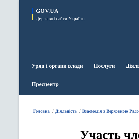
до
основного
GOV.UA
вмісту
Державні сайти України
Уряд і органи влади
Послуги
Діял
Пресцентр
Головна
Діяльність
Взаємодія з Верховною Рад
Участь чл