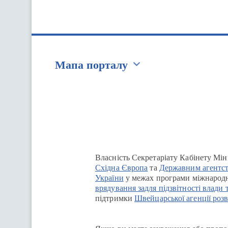
Мапа порталу
Перейти на сайт Ukraine.ua
Власність Секретаріату Кабінету Мін
Східна Європа
та
Державним агентст
України
у межах програми міжнародн
врядування задля підзвітності влади 
підтримки
Швейцарської агенції розв