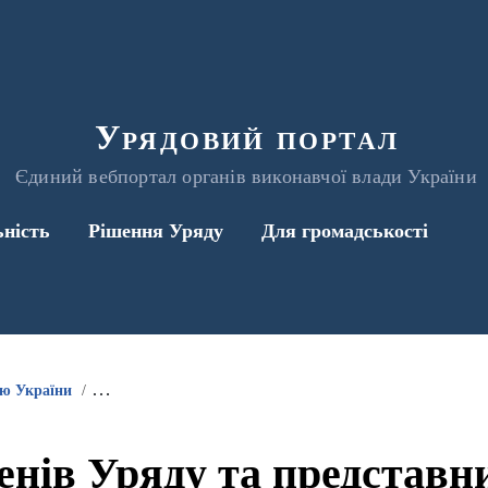
Урядовий портал
Єдиний вебпортал органів виконавчої влади України
ьність
Рішення Уряду
Для громадськості
ою України
Інформація про участь членів Уряду та представників 
енів Уряду та представ