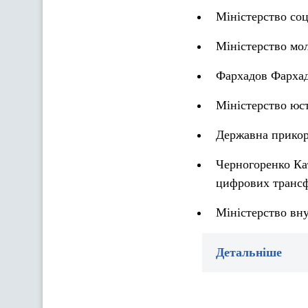
Міністерство соц
Міністерство мол
Фархадов Фархад 
Міністерство юст
Державна прикор
Черногоренко Кат
цифрових трансф
Міністерство вн
Детальніше