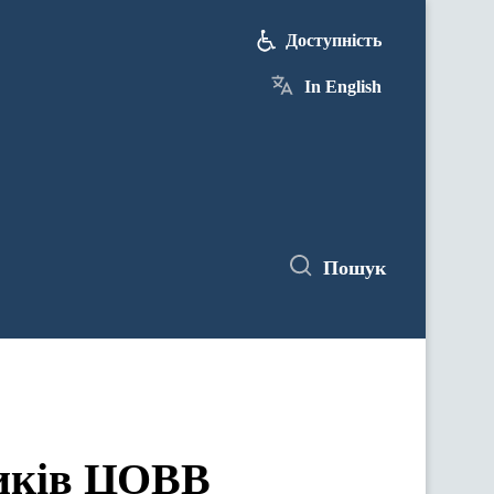
Доступність
In English
Пошук
ЦОВВ у засіданнях комітетів Верховної Ради України
ників ЦОВВ