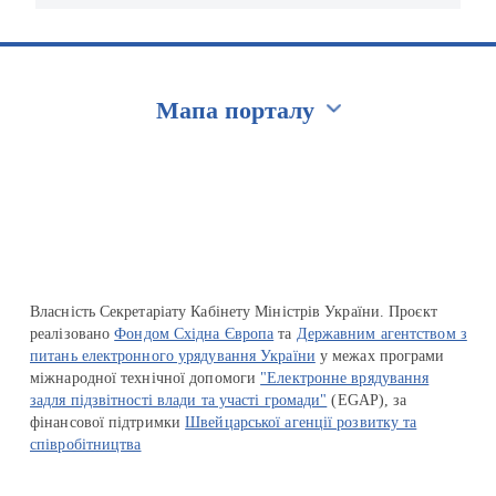
Мапа порталу
Перейти на сайт Ukraine.ua
Власність Секретаріату Кабінету Міністрів України. Проєкт
реалізовано
Фондом Східна Європа
та
Державним агентством з
питань електронного урядування України
у межах програми
міжнародної технічної допомоги
"Електронне врядування
задля підзвітності влади та участі громади"
(EGAP), за
фінансової підтримки
Швейцарської агенції розвитку та
співробітництва