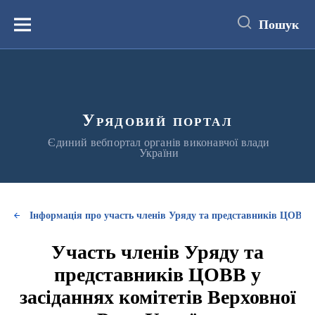
до
основного
Пошук
вмісту
Меню
Урядовий портал
Єдиний вебпортал органів виконавчої влади
України
Інформація про участь членів Уряду та представників ЦОВВ у
Участь членів Уряду та
представників ЦОВВ у
засіданнях комітетів Верховної