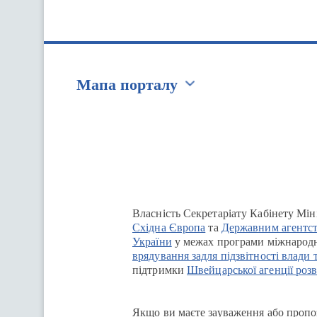
Мапа порталу
Перейти на сайт Ukraine.ua
Власність Секретаріату Кабінету Мін
Східна Європа
та
Державним агентст
України
у межах програми міжнародн
врядування задля підзвітності влади 
підтримки
Швейцарської агенції розв
Якщо ви маєте зауваження або пропоз