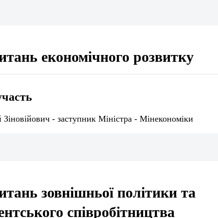
питань економічного розвитку
участь
й Зіновійович - заступник Міністра - Мінекономіки
питань зовнішньої політики та
нтського співробітництва