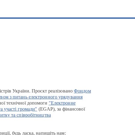
істрів України. Проєкт реалізовано
Фондом
вом з питань електронного урядування
ої технічної допомоги
"Електронне
та участі громади"
(EGAP), за фінансової
итку та співробітництва
иції, будь ласка, напишіть нам: