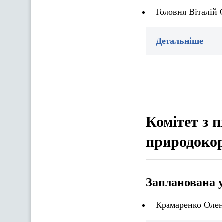
Головня Віталій 
Детальніше
Комітет з 
природоко
Запланована 
Крамаренко Олен