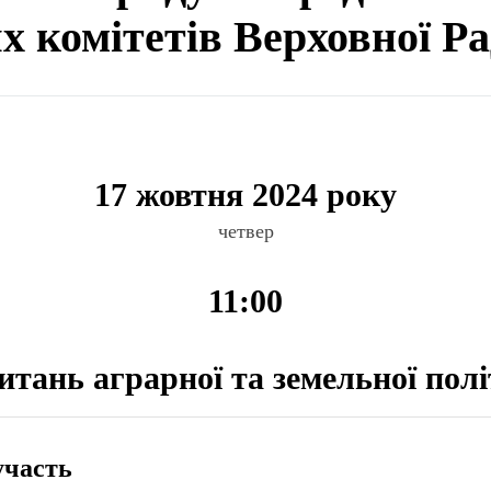
ях комітетів Верховної Р
17 жовтня 2024 року
четвер
11:00
питань аграрної та земельної пол
участь