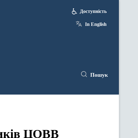
Доступність
In English
Пошук
ЦОВВ у засіданнях комітетів Верховної Ради України
ників ЦОВВ