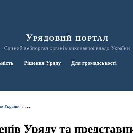
Урядовий портал
Єдиний вебпортал органів виконавчої влади України
ьність
Рішення Уряду
Для громадськості
ою України
Інформація про участь членів Уряду та представників 
енів Уряду та представ