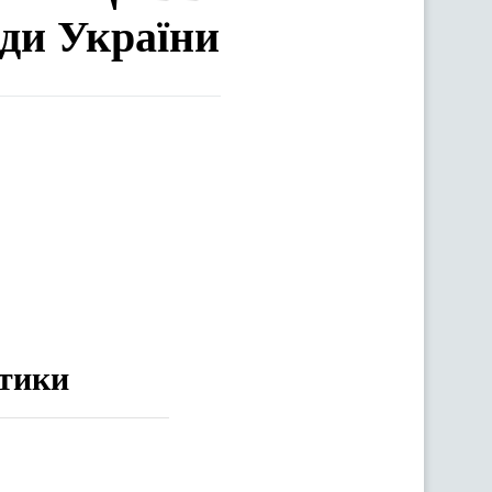
ади України
ітики