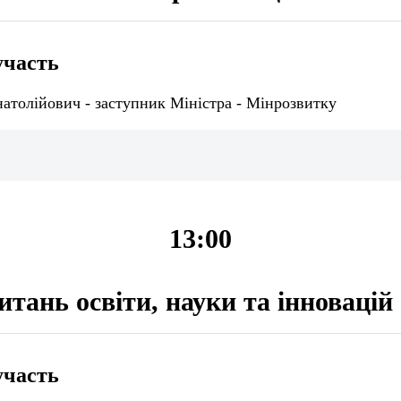
участь
атолійович - заступник Міністра - Мінрозвитку
13:00
итань освіти, науки та інновацій
участь