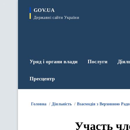
до
основного
GOV.UA
вмісту
Державні сайти України
Уряд і органи влади
Послуги
Діял
Пресцентр
Головна
Діяльність
Взаємодія з Верховною Рад
Участь чл