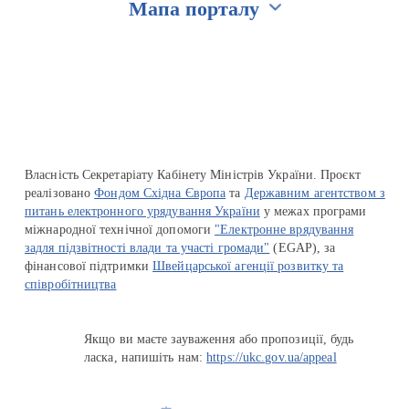
Мапа порталу
Перейти на сайт Ukraine.ua
Власність Секретаріату Кабінету Міністрів України. Проєкт
реалізовано
Фондом Східна Європа
та
Державним агентством з
питань електронного урядування України
у межах програми
міжнародної технічної допомоги
"Електронне врядування
задля підзвітності влади та участі громади"
(EGAP), за
фінансової підтримки
Швейцарської агенції розвитку та
співробітництва
Якщо ви маєте зауваження або пропозиції, будь
ласка, напишіть нам:
https://ukc.gov.ua/appeal