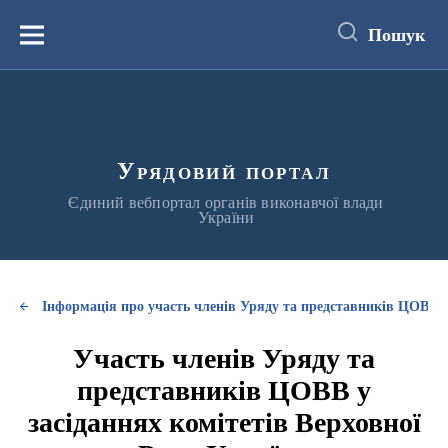
до
основного
Пошук
вмісту
Меню
Урядовий портал
Єдиний вебпортал органів виконавчої влади
України
Інформація про участь членів Уряду та представників ЦОВВ у
Участь членів Уряду та
представників ЦОВВ у
засіданнях комітетів Верховної