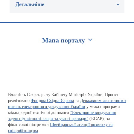
Детальніше
Мапа порталу
Перейти на сайт Ukraine.ua
Власність Секретаріату Кабінету Міністрів України. Проєкт
реалізовано
Фондом Східна Європа
та
Державним агентством з
питань електронного урядування України
у межах програми
міжнародної технічної допомоги
"Електронне врядування
задля підзвітності влади та участі громади"
(EGAP), за
фінансової підтримки
Швейцарської агенції розвитку та
співробітництва