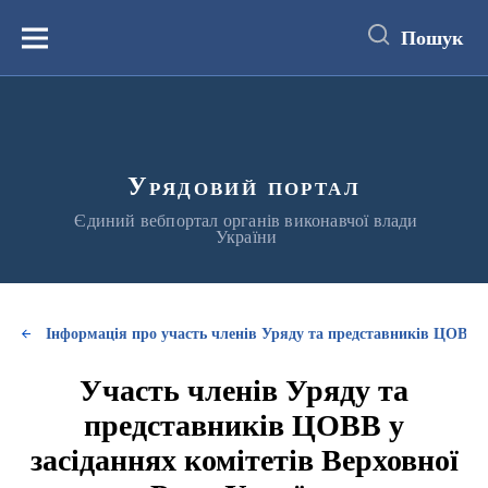
до
основного
Пошук
вмісту
Меню
Урядовий портал
Єдиний вебпортал органів виконавчої влади
України
Інформація про участь членів Уряду та представників ЦОВВ у
Участь членів Уряду та
представників ЦОВВ у
засіданнях комітетів Верховної