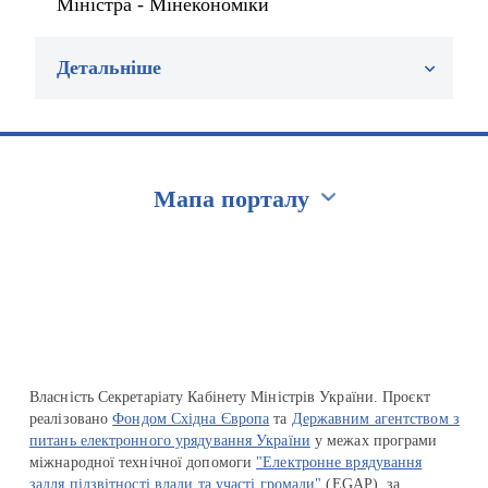
Міністра - Мінекономіки
Детальніше
Мапа порталу
Перейти на сайт Ukraine.ua
Власність Секретаріату Кабінету Міністрів України. Проєкт
реалізовано
Фондом Східна Європа
та
Державним агентством з
питань електронного урядування України
у межах програми
міжнародної технічної допомоги
"Електронне врядування
задля підзвітності влади та участі громади"
(EGAP), за