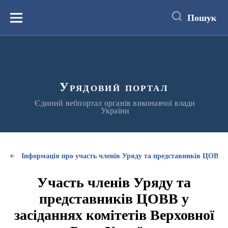
до
основного
Пошук
вмісту
Меню
Урядовий портал
Єдиний вебпортал органів виконавчої влади
України
Інформація про участь членів Уряду та представників ЦОВВ у
Участь членів Уряду та
представників ЦОВВ у
засіданнях комітетів Верховної