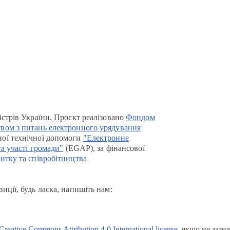
істрів України. Проєкт реалізовано
Фондом
вом з питань електронного урядування
ої технічної допомоги
"Електронне
та участі громади"
(EGAP), за фінансової
итку та співробітництва
иції, будь ласка, напишіть нам:
Creative Commons Attribution 4.0 International license
, якщо не зазн