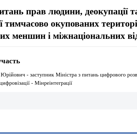
питань прав людини, деокупації т
ії тимчасово окупованих територ
их меншин і міжнаціональних ві
участь
 Юрійович - заступник Міністра з питань цифрового роз
цифровізації - Мінреінтеграції