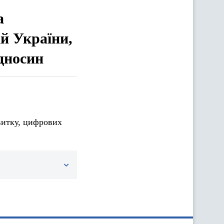
а
ій України,
дносин
витку, цифрових