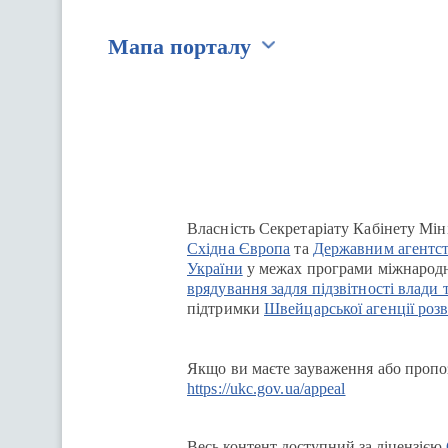
Мапа порталу
Перейти на сайт Ukraine.ua
Власність Секретаріату Кабінету Мін
Східна Європа
та
Державним агентст
України
у межах програми міжнародн
врядування задля підзвітності влади 
підтримки
Швейцарської агенції розв
Якщо ви маєте зауваження або пропоз
https://ukc.gov.ua/appeal
Весь контент доступний за ліцензією