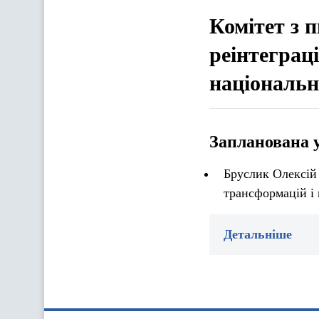
Комітет з 
реінтеграц
національн
Запланована 
Бруслик Олексій
трансформацій і 
Детальніше