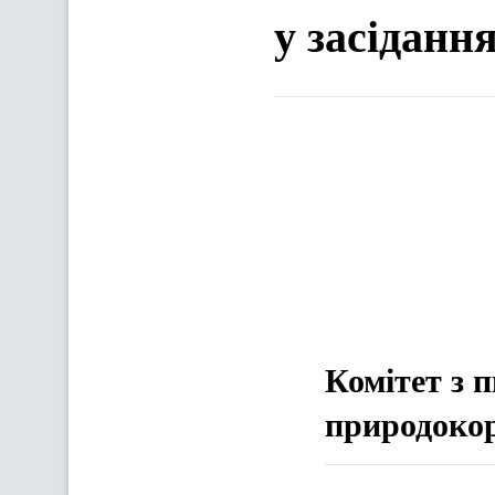
у засіданн
Комітет з 
природоко