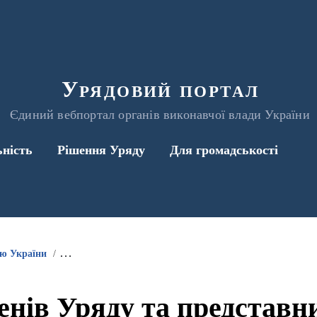
Урядовий портал
Єдиний вебпортал органів виконавчої влади України
ьність
Рішення Уряду
Для громадськості
ою України
Інформація про участь членів Уряду та представників 
енів Уряду та представ