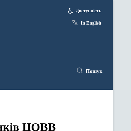
Доступність
In English
Пошук
ЦОВВ у засіданнях комітетів Верховної Ради України
ників ЦОВВ