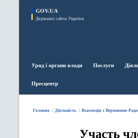
до
основного
GOV.UA
вмісту
Державні сайти України
Уряд і органи влади
Послуги
Діял
Пресцентр
Головна
Діяльність
Взаємодія з Верховною Рад
Участь чл