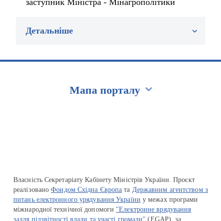
заступник Міністра - Мінагрополітики
Детальніше
Мапа порталу
Перейти на сайт Ukraine.ua
Власність Секретаріату Кабінету Міністрів України. Проєкт
реалізовано
Фондом Східна Європа
та
Державним агентством з
питань електронного урядування України
у межах програми
міжнародної технічної допомоги
"Електронне врядування
задля підзвітності влади та участі громади"
(EGAP), за