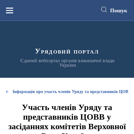
до
основного
Пошук
вмісту
Меню
Урядовий портал
Єдиний вебпортал органів виконавчої влади
України
Інформація про участь членів Уряду та представників ЦОВВ у
Участь членів Уряду та
представників ЦОВВ у
засіданнях комітетів Верховної