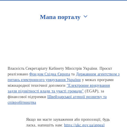
Мапа порталу
Перейти на сайт Ukraine.ua
Власність Секретаріату Кабінету Міністрів України. Проєкт
реалізовано
Фондом Східна Європа
та
Державним агентством з
питань електронного урядування України
у межах програми
міжнародної технічної допомоги
"Електронне врядування
задля підзвітності влади та участі громади"
(EGAP), за
фінансової підтримки
Швейцарської агенції розвитку та
співробітництва
Якщо ви маєте зауваження або пропозиції, будь
ласка, напишіть нам:
https://ukc.gov.ua/appeal