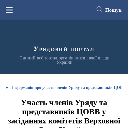
до
основного
Пошук
вмісту
Меню
Урядовий портал
Єдиний вебпортал органів виконавчої влади
України
Інформація про участь членів Уряду та представників ЦОВВ у
Участь членів Уряду та
представників ЦОВВ у
засіданнях комітетів Верховної