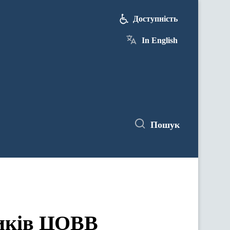
Доступність
In English
Пошук
ЦОВВ у засіданнях комітетів Верховної Ради України
ників ЦОВВ