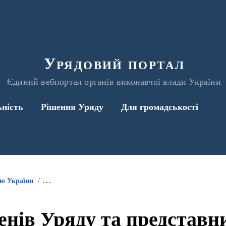
Урядовий портал
Єдиний вебпортал органів виконавчої влади України
ьність
Рішення Уряду
Для громадськості
ою України
Інформація про участь членів Уряду та представників 
енів Уряду та представ