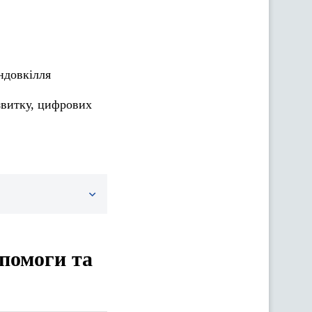
ндовкілля
звитку, цифрових
опомоги та