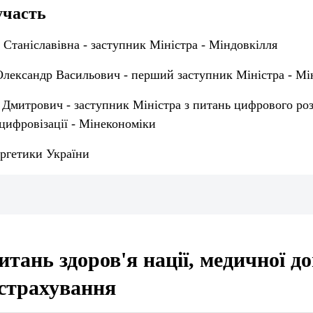
участь
 Станіславівна - заступник Міністра - Міндовкілля
лександр Васильович - перший заступник Міністра - Мі
 Дмитрович - заступник Міністра з питань цифрового ро
цифровізації - Мінекономіки
ергетики України
итань здоров'я нації, медичної д
страхування