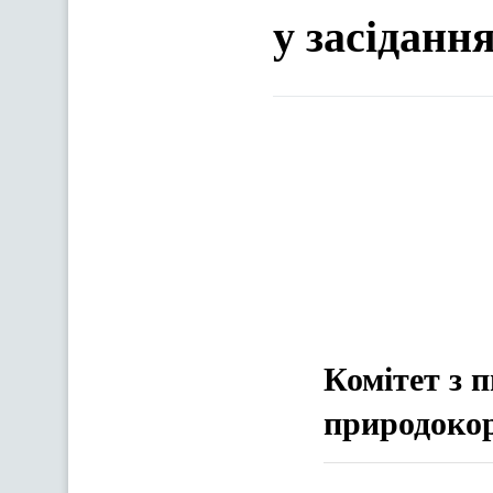
у засіданн
Комітет з 
природоко