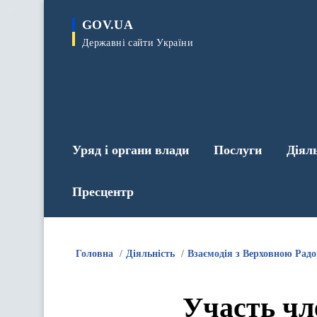
до
основного
GOV.UA
вмісту
Державні сайти України
Уряд і органи влади
Послуги
Діял
Пресцентр
Головна
Діяльність
Взаємодія з Верховною Рад
Участь чл