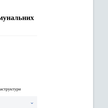
омунальних
раструктури