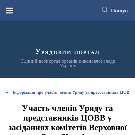
до
основного
Пошук
вмісту
Меню
Урядовий портал
Єдиний вебпортал органів виконавчої влади
України
Інформація про участь членів Уряду та представників ЦОВВ у
Участь членів Уряду та
представників ЦОВВ у
засіданнях комітетів Верховної