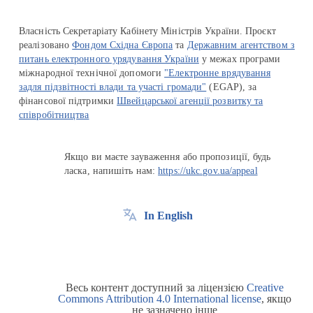
Власність Секретаріату Кабінету Міністрів України. Проєкт
реалізовано
Фондом Східна Європа
та
Державним агентством з
питань електронного урядування України
у межах програми
міжнародної технічної допомоги
"Електронне врядування
задля підзвітності влади та участі громади"
(EGAP), за
фінансової підтримки
Швейцарської агенції розвитку та
співробітництва
Якщо ви маєте зауваження або пропозиції, будь
ласка, напишіть нам:
https://ukc.gov.ua/appeal
In English
Весь контент доступний за ліцензією
Creative
Commons Attribution 4.0 International license
, якщо
не зазначено інше