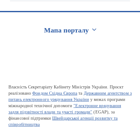
Мапа порталу
Перейти на сайт Ukraine.ua
Власність Секретаріату Кабінету Міністрів України. Проєкт
реалізовано
Фондом Східна Європа
та
Державним агентством з
питань електронного урядування України
у межах програми
міжнародної технічної допомоги
"Електронне врядування
задля підзвітності влади та участі громади"
(EGAP), за
фінансової підтримки
Швейцарської агенції розвитку та
співробітництва