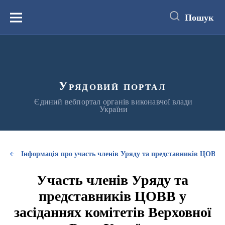
до
основного
Пошук
вмісту
Меню
Урядовий портал
Єдиний вебпортал органів виконавчої влади
України
Інформація про участь членів Уряду та представників ЦОВВ у
Участь членів Уряду та
представників ЦОВВ у
засіданнях комітетів Верховної