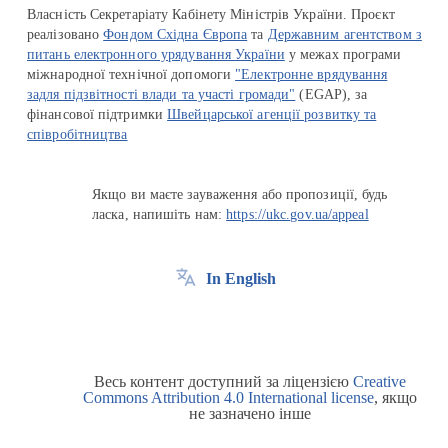
Власність Секретаріату Кабінету Міністрів України. Проєкт
реалізовано
Фондом Східна Європа
та
Державним агентством з
питань електронного урядування України
у межах програми
міжнародної технічної допомоги
"Електронне врядування
задля підзвітності влади та участі громади"
(EGAP), за
фінансової підтримки
Швейцарської агенції розвитку та
співробітництва
Якщо ви маєте зауваження або пропозиції, будь
ласка, напишіть нам:
https://ukc.gov.ua/appeal
In English
Весь контент доступний за ліцензією
Creative
Commons Attribution 4.0 International license
, якщо
не зазначено інше