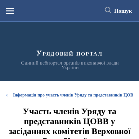
до
основного
Пошук
вмісту
Меню
Урядовий портал
Єдиний вебпортал органів виконавчої влади
України
Інформація про участь членів Уряду та представників ЦОВВ у
Участь членів Уряду та
представників ЦОВВ у
засіданнях комітетів Верховної