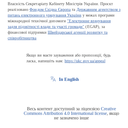
Власність Секретаріату Кабінету Міністрів України. Проєкт
реалізовано
Фондом Східна Європа
та
Державним агентством з
питань електронного урядування України
у межах програми
міжнародної технічної допомоги
"Електронне врядування
задля підзвітності влади та участі громади"
(EGAP), за
фінансової підтримки
Швейцарської агенції розвитку та
співробітництва
Якщо ви маєте зауваження або пропозиції, будь
ласка, напишіть нам:
https://ukc.gov.ua/appeal
In English
Весь контент доступний за ліцензією
Creative
Commons Attribution 4.0 International license
, якщо
не зазначено інше