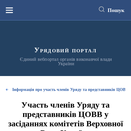
до
основного
Пошук
вмісту
Меню
Урядовий портал
Єдиний вебпортал органів виконавчої влади
України
Інформація про участь членів Уряду та представників ЦОВВ у
Участь членів Уряду та
представників ЦОВВ у
засіданнях комітетів Верховної