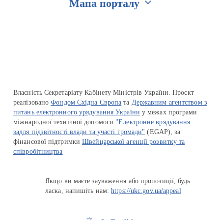
Мапа порталу
Перейти на сайт Ukraine.ua
Власність Секретаріату Кабінету Міністрів України. Проєкт
реалізовано
Фондом Східна Європа
та
Державним агентством з
питань електронного урядування України
у межах програми
міжнародної технічної допомоги
"Електронне врядування
задля підзвітності влади та участі громади"
(EGAP), за
фінансової підтримки
Швейцарської агенції розвитку та
співробітництва
Якщо ви маєте зауваження або пропозиції, будь
ласка, напишіть нам:
https://ukc.gov.ua/appeal