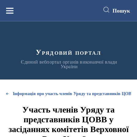
до
основного
Пошук
вмісту
Меню
Урядовий портал
Єдиний вебпортал органів виконавчої влади
України
Інформація про участь членів Уряду та представників ЦОВВ у
Участь членів Уряду та
представників ЦОВВ у
засіданнях комітетів Верховної