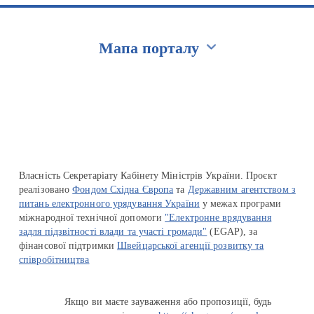
Мапа порталу
Перейти на сайт Ukraine.ua
Власність Секретаріату Кабінету Міністрів України. Проєкт
реалізовано
Фондом Східна Європа
та
Державним агентством з
питань електронного урядування України
у межах програми
міжнародної технічної допомоги
"Електронне врядування
задля підзвітності влади та участі громади"
(EGAP), за
фінансової підтримки
Швейцарської агенції розвитку та
співробітництва
Якщо ви маєте зауваження або пропозиції, будь