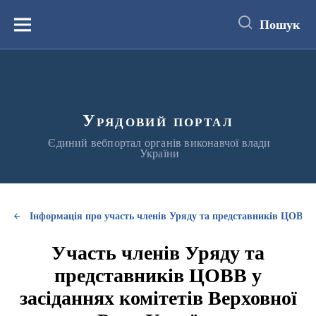
до
основного
Пошук
вмісту
Меню
Урядовий портал
Єдиний вебпортал органів виконавчої влади
України
Інформація про участь членів Уряду та представників ЦОВВ у
Участь членів Уряду та
представників ЦОВВ у
засіданнях комітетів Верховної