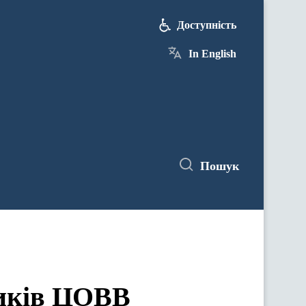
Доступність
In English
Пошук
ЦОВВ у засіданнях комітетів Верховної Ради України
ників ЦОВВ