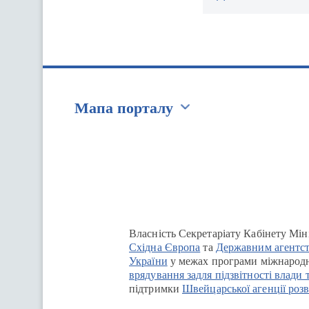
Мапа порталу
Перейти на сайт Ukraine.ua
Власність Секретаріату Кабінету Мін
Східна Європа
та
Державним агентст
України
у межах програми міжнародн
врядування задля підзвітності влади 
підтримки
Швейцарської агенції розв