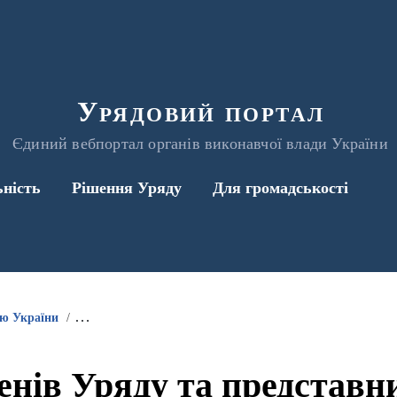
Урядовий портал
Єдиний вебпортал органів виконавчої влади України
ьність
Рішення Уряду
Для громадськості
ою України
Інформація про участь членів Уряду та представників 
енів Уряду та представ