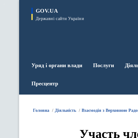
до
основного
GOV.UA
вмісту
Державні сайти України
Уряд і органи влади
Послуги
Діял
Пресцентр
Головна
Діяльність
Взаємодія з Верховною Рад
Участь чл