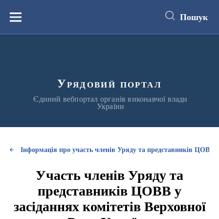
до
основного
Пошук
вмісту
Меню
Урядовий портал
Єдиний вебпортал органів виконавчої влади
України
Інформація про участь членів Уряду та представників ЦОВВ у
Участь членів Уряду та
представників ЦОВВ у
засіданнях комітетів Верховної