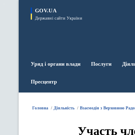
до
основного
GOV.UA
вмісту
Державні сайти України
Уряд і органи влади
Послуги
Діял
Пресцентр
Головна
Діяльність
Взаємодія з Верховною Рад
Участь чл