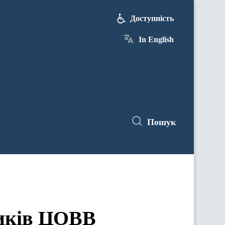
Доступність
In English
Пошук
ЦОВВ у засіданнях комітетів Верховної Ради України
ників ЦОВВ