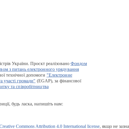
істрів України. Проєкт реалізовано
Фондом
вом з питань електронного урядування
ої технічної допомоги
"Електронне
та участі громади"
(EGAP), за фінансової
итку та співробітництва
иції, будь ласка, напишіть нам:
Creative Commons Attribution 4.0 International license
, якщо не зазн