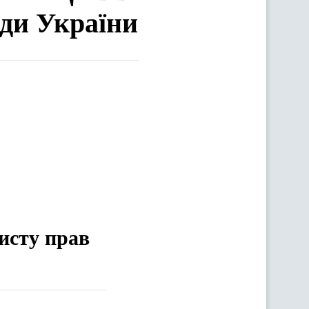
ади України
хисту прав