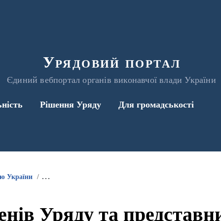
Урядовий портал
Єдиний вебпортал органів виконавчої влади України
ьність
Рішення Уряду
Для громадськості
ою України
Інформація про участь членів Уряду та представників 
енів Уряду та представ