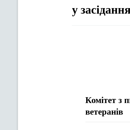
у засіданн
Комітет з 
ветеранів