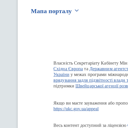
Мапа порталу
Перейти на сайт Ukraine.ua
Власність Секретаріату Кабінету Мін
Східна Європа
та
Державним агентст
України
у межах програми міжнародн
врядування задля підзвітності влади 
підтримки
Швейцарської агенції розв
Якщо ви маєте зауваження або пропоз
https://ukc.gov.ua/appeal
Весь контент доступний за ліцензією