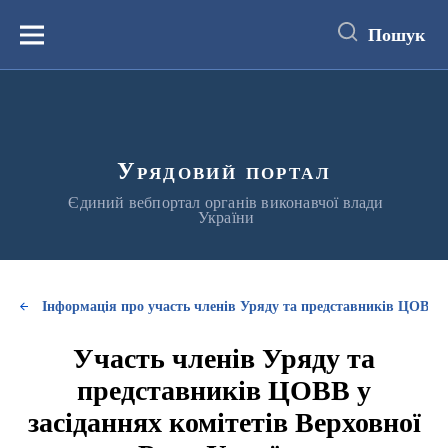
до
основного
Пошук
вмісту
Меню
Урядовий портал
Єдиний вебпортал органів виконавчої влади
України
Інформація про участь членів Уряду та представників ЦОВВ у
Участь членів Уряду та
представників ЦОВВ у
засіданнях комітетів Верховної