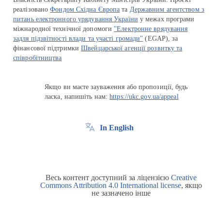
реалізовано
Фондом Східна Європа
та
Державним агентством з
питань електронного урядування України
у межах програми
міжнародної технічної допомоги
"Електронне врядування
задля підзвітності влади та участі громади"
(EGAP), за
фінансової підтримки
Швейцарської агенції розвитку та
співробітництва
Якщо ви маєте зауваження або пропозиції, будь
ласка, напишіть нам:
https://ukc.gov.ua/appeal
In English
Весь контент доступний за ліцензією
Creative
Commons Attribution 4.0 International license
, якщо
не зазначено інше