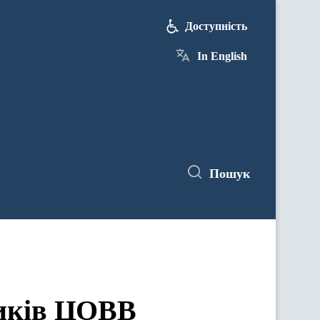
Доступність
In English
Пошук
ЦОВВ у засіданнях комітетів Верховної Ради України
ників ЦОВВ