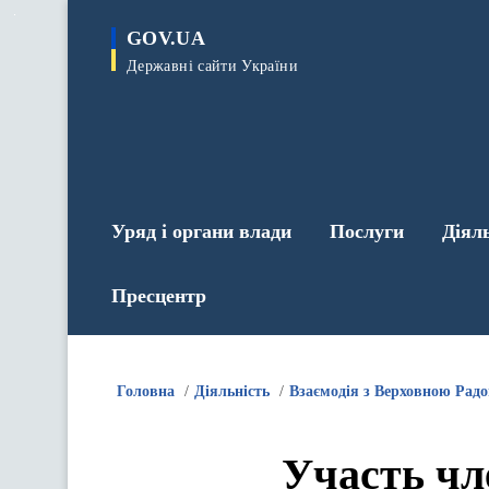
до
основного
GOV.UA
вмісту
Державні сайти України
Уряд і органи влади
Послуги
Діял
Пресцентр
Головна
Діяльність
Взаємодія з Верховною Рад
Участь чл