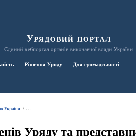
Урядовий портал
Єдиний вебпортал органів виконавчої влади України
ьність
Рішення Уряду
Для громадськості
ою України
Інформація про участь членів Уряду та представників 
енів Уряду та представ