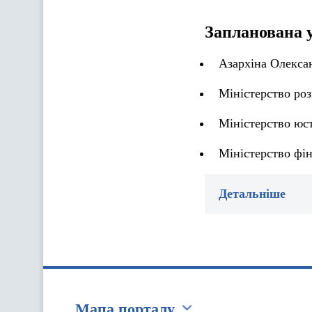
Запланована 
Азархіна Олекса
Міністерство роз
Міністерство юст
Міністерство фін
Детальніше
Мапа порталу