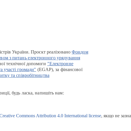
істрів України. Проєкт реалізовано
Фондом
вом з питань електронного урядування
ої технічної допомоги
"Електронне
та участі громади"
(EGAP), за фінансової
итку та співробітництва
иції, будь ласка, напишіть нам:
Creative Commons Attribution 4.0 International license
, якщо не зазн