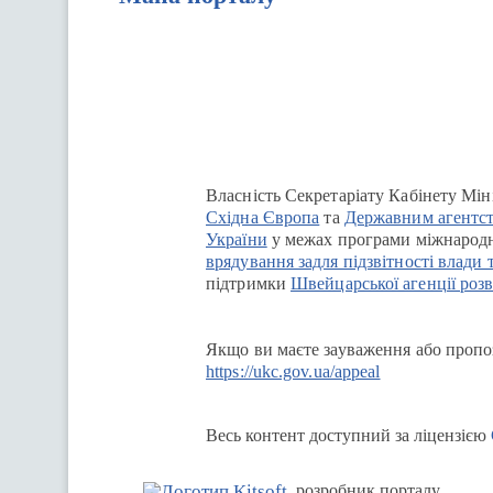
Перейти на сайт Ukraine.ua
Власність Секретаріату Кабінету Мін
Східна Європа
та
Державним агентст
України
у межах програми міжнародн
врядування задля підзвітності влади 
підтримки
Швейцарської агенції розв
Якщо ви маєте зауваження або пропоз
https://ukc.gov.ua/appeal
Весь контент доступний за ліцензією
розробник порталу