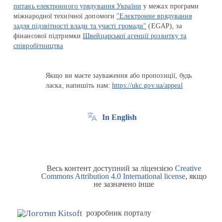
питань електронного урядування України
у межах програми
міжнародної технічної допомоги
"Електронне врядування
задля підзвітності влади та участі громади"
(EGAP), за
фінансової підтримки
Швейцарської агенції розвитку та
співробітництва
Якщо ви маєте зауваження або пропозиції, будь
ласка, напишіть нам:
https://ukc.gov.ua/appeal
In English
Весь контент доступний за ліцензією
Creative
Commons Attribution 4.0 International license
, якщо
не зазначено інше
розробник порталу