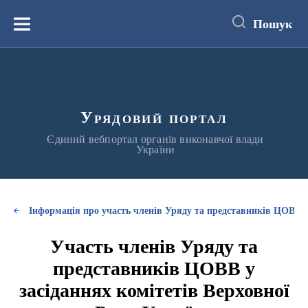
до
основного
Пошук
вмісту
Меню
Урядовий портал
Єдиний вебпортал органів виконавчої влади
України
Інформація про участь членів Уряду та представників ЦОВВ у
Участь членів Уряду та
представників ЦОВВ у
засіданнях комітетів Верховної