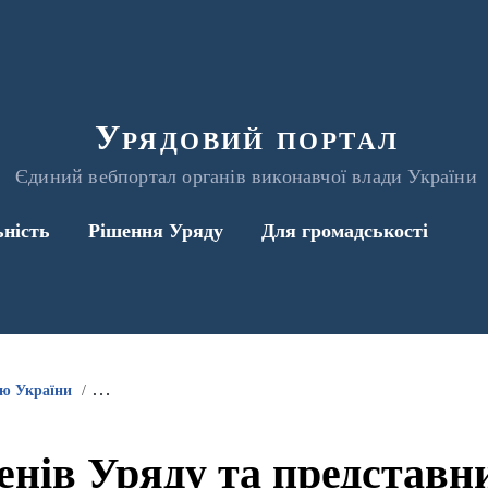
Урядовий портал
Єдиний вебпортал органів виконавчої влади України
ьність
Рішення Уряду
Для громадськості
ою України
Інформація про участь членів Уряду та представників 
енів Уряду та представ