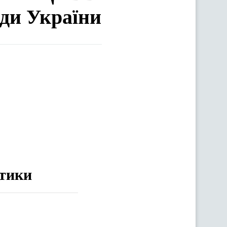
ади України
ітики