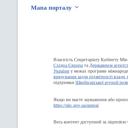
Мапа порталу
Перейти на сайт Ukraine.ua
Власність Секретаріату Кабінету Мін
Східна Європа
та
Державним агентст
України
у межах програми міжнародн
врядування задля підзвітності влади 
підтримки
Швейцарської агенції розв
Якщо ви маєте зауваження або пропоз
https://ukc.gov.ua/appeal
Весь контент доступний за ліцензією