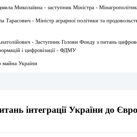
ила Миколаївна - заступник Міністра - Мінагрополіти
 Тарасович - Міністр аграрної політики та продовольств
натолійович - Заступник Голови Фонду з питань цифрово
ормацій і цифровізації - ФДМУ
 майна України
питань інтеграції України до Євр