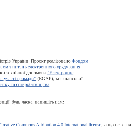
істрів України. Проєкт реалізовано
Фондом
вом з питань електронного урядування
ої технічної допомоги
"Електронне
та участі громади"
(EGAP), за фінансової
итку та співробітництва
иції, будь ласка, напишіть нам:
Creative Commons Attribution 4.0 International license
, якщо не зазн