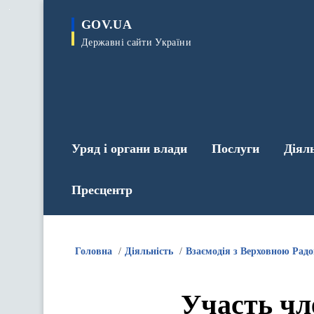
до
основного
GOV.UA
вмісту
Державні сайти України
Уряд і органи влади
Послуги
Діял
Пресцентр
Головна
Діяльність
Взаємодія з Верховною Рад
Участь чл