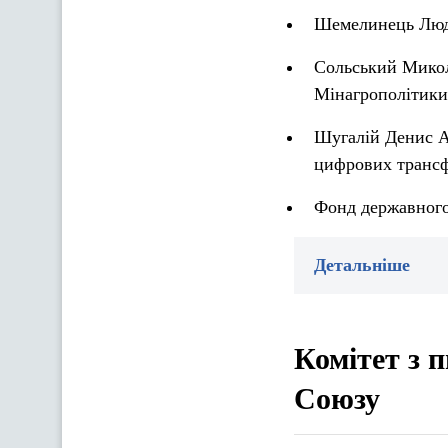
Шемелинець Людм
Сольський Микола
Мінагрополітики
Шугалій Денис А
цифрових трансф
Фонд державного
Детальніше
Комітет з 
Союзу