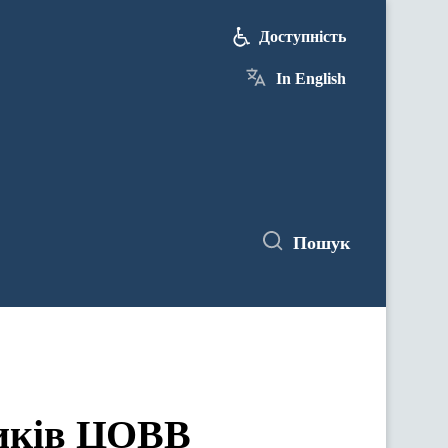
Доступність
In English
Пошук
ЦОВВ у засіданнях комітетів Верховної Ради України
ників ЦОВВ