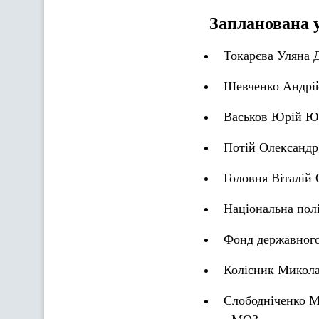
Запланована 
Токарєва Уляна 
Шевченко Андрій
Васьков Юрій Юр
Потій Олександр
Головня Віталій 
Національна полі
Фонд державного
Колісник Микола
Слободніченко Ма