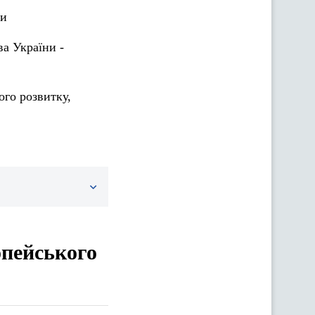
ки
а України -
го розвитку,
опейського