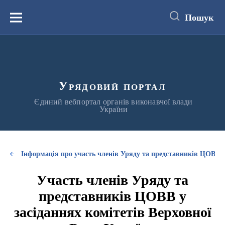
до
основного
Пошук
вмісту
Меню
Урядовий портал
Єдиний вебпортал органів виконавчої влади
України
Інформація про участь членів Уряду та представників ЦОВВ у
Участь членів Уряду та
представників ЦОВВ у
засіданнях комітетів Верховної