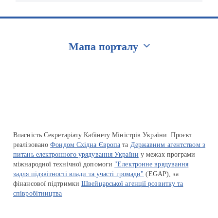
Мапа порталу
Перейти на сайт Ukraine.ua
Власність Секретаріату Кабінету Міністрів України. Проєкт
реалізовано
Фондом Східна Європа
та
Державним агентством з
питань електронного урядування України
у межах програми
міжнародної технічної допомоги
"Електронне врядування
задля підзвітності влади та участі громади"
(EGAP), за
фінансової підтримки
Швейцарської агенції розвитку та
співробітництва