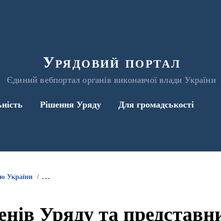
Урядовий портал
Єдиний вебпортал органів виконавчої влади України
ьність
Рішення Уряду
Для громадськості
ою України
Інформація про участь членів Уряду та представників 
енів Уряду та представ