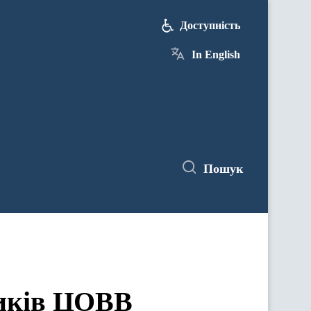
Доступність
In English
Пошук
ЦОВВ у засіданнях комітетів Верховної Ради України
ників ЦОВВ