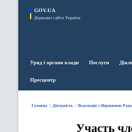
до
основного
GOV.UA
вмісту
Державні сайти України
Уряд і органи влади
Послуги
Діял
Пресцентр
Головна
Діяльність
Взаємодія з Верховною Рад
Участь чл