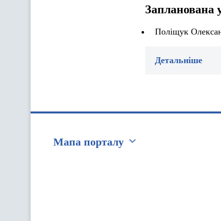
Запланована 
Поліщук Олексан
Детальніше
Мапа порталу
Перейти на сайт Ukraine.ua