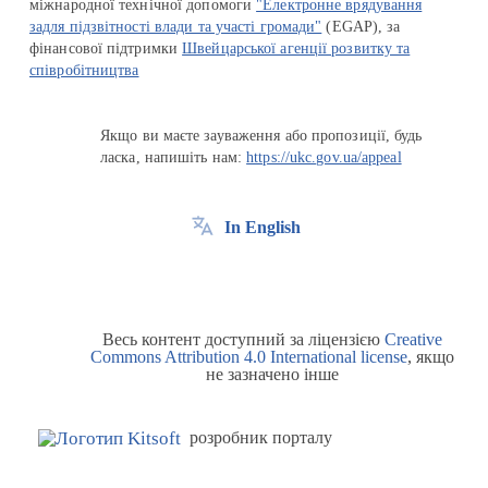
міжнародної технічної допомоги
"Електронне врядування
задля підзвітності влади та участі громади"
(EGAP), за
фінансової підтримки
Швейцарської агенції розвитку та
співробітництва
Якщо ви маєте зауваження або пропозиції, будь
ласка, напишіть нам:
https://ukc.gov.ua/appeal
In English
Весь контент доступний за ліцензією
Creative
Commons Attribution 4.0 International license
, якщо
не зазначено інше
розробник порталу