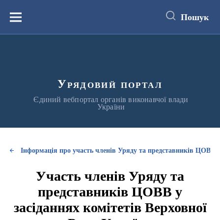
до
основного
Пошук
вмісту
Меню
Урядовий портал
Єдиний вебпортал органів виконавчої влади
України
Інформація про участь членів Уряду та представників ЦОВВ у
Участь членів Уряду та
представників ЦОВВ у
засіданнях комітетів Верховної