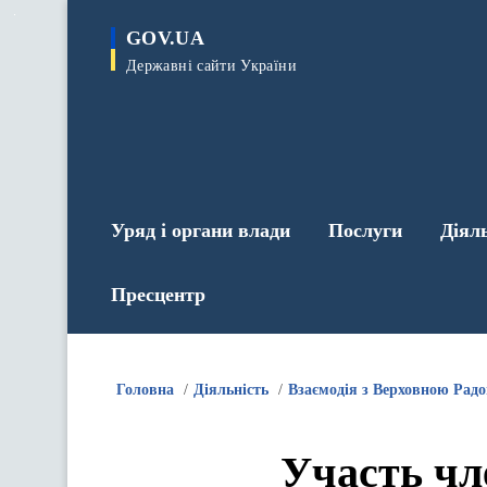
до
основного
GOV.UA
вмісту
Державні сайти України
Уряд і органи влади
Послуги
Діял
Пресцентр
Головна
Діяльність
Взаємодія з Верховною Рад
Участь чл