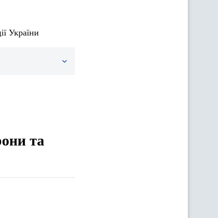
ії України
рони та