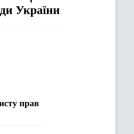
ади України
хисту прав