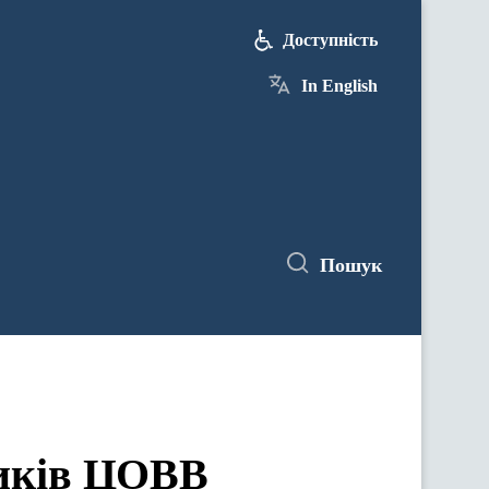
Доступність
In English
Пошук
ЦОВВ у засіданнях комітетів Верховної Ради України
ників ЦОВВ