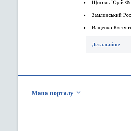
Щиголь Юрій Фед
Замлинський Рос
Ващенко Костянт
Детальніше
Мапа порталу
Перейти на сайт Ukraine.ua