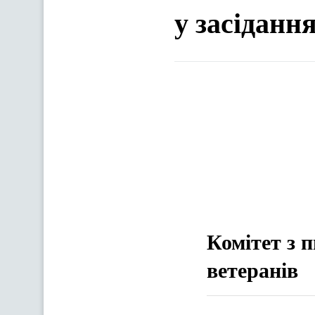
у засіданн
Комітет з 
ветеранів