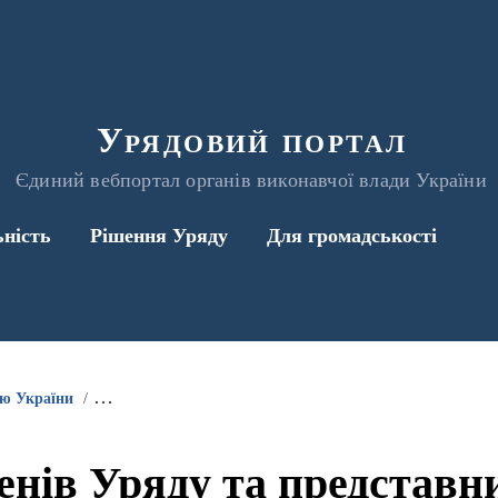
Урядовий портал
Єдиний вебпортал органів виконавчої влади України
ьність
Рішення Уряду
Для громадськості
ою України
Інформація про участь членів Уряду та представників 
енів Уряду та представ