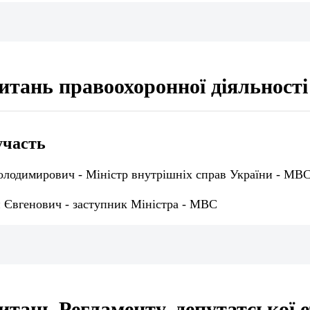
питань правоохоронної діяльності
участь
олодимирович - Міністр внутрішніх справ України - МВ
н Євгенович - заступник Міністра - МВС
питань Регламенту, депутатської 