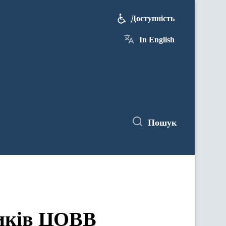
Доступність
In English
Пошук
ЦОВВ у засіданнях комітетів Верховної Ради України
ників ЦОВВ