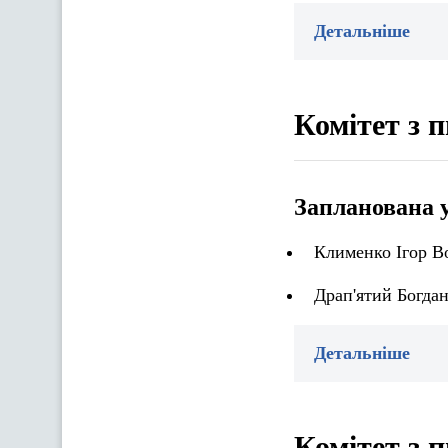
Детальніше
Комітет з 
Запланована 
Клименко Ігор В
Драп'ятий Богда
Детальніше
Комітет з 