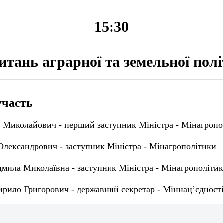
15:30
питань аграрної та земельної пол
участь
 Миколайович - перший заступник Міністра - Мінагропо
Олександрович - заступник Міністра - Мінагрополітики
ила Миколаївна - заступник Міністра - Мінагрополіти
рило Григорович - державний секретар - Міннац’єдност