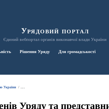
Урядовий портал
Єдиний вебпортал органів виконавчої влади України
ьність
Рішення Уряду
Для громадськості
ою України
Інформація про участь членів Уряду та представників 
енів Уряду та представ