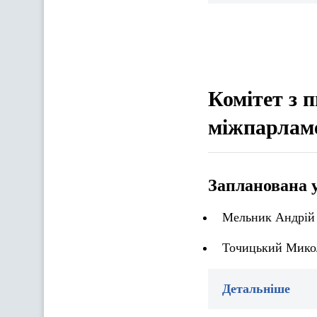
Комітет з 
міжпарламе
Запланована 
Мельник Андрій 
Точицький Микол
Детальніше