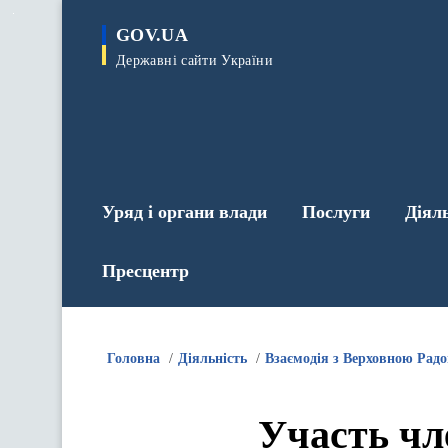
до
основного
GOV.UA
вмісту
Державні сайти України
Уряд і органи влади
Послуги
Діял
Пресцентр
Головна
Діяльність
Взаємодія з Верховною Рад
Участь чл