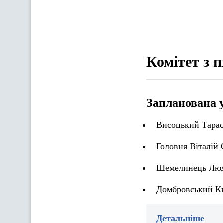
Комітет з 
Запланована 
Висоцький Тарас
Головня Віталій 
Шемелинець Людм
Домбровський Ки
Детальніше