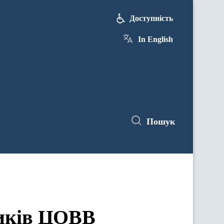
Доступність
In English
Пошук
ЦОВВ у засіданнях комітетів Верховної Ради України
ників ЦОВВ