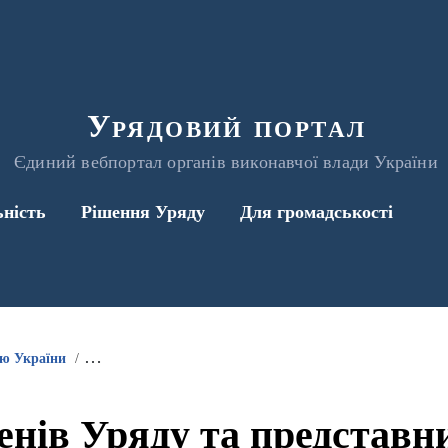
Урядовий портал
Єдиний вебпортал органів виконавчої влади України
ьність
Рішення Уряду
Для громадськості
ою України
Інформація про участь членів Уряду та представників 
енів Уряду та представ