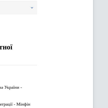
тної
а України -
еграції - Мінфін