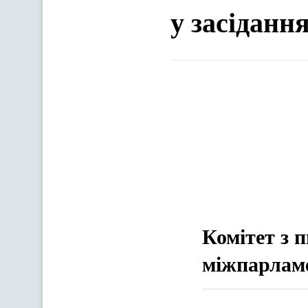
у засіданн
Комітет з 
міжпарламе