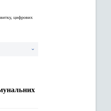
звитку, цифрових
омунальних