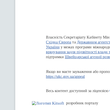
Перейти на сайт Ukraine.ua
Власність Секретаріату Кабінету Мін
Східна Європа
та
Державним агентст
України
у межах програми міжнародн
врядування задля підзвітності влади 
підтримки
Швейцарської агенції розв
Якщо ви маєте зауваження або пропоз
https://ukc.gov.ua/appeal
Весь контент доступний за ліцензією
розробник порталу