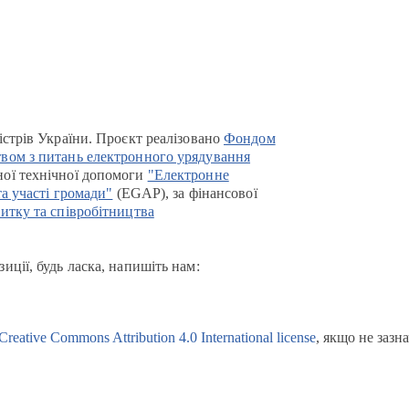
істрів України. Проєкт реалізовано
Фондом
вом з питань електронного урядування
ої технічної допомоги
"Електронне
та участі громади"
(EGAP), за фінансової
итку та співробітництва
иції, будь ласка, напишіть нам:
Creative Commons Attribution 4.0 International license
, якщо не зазн