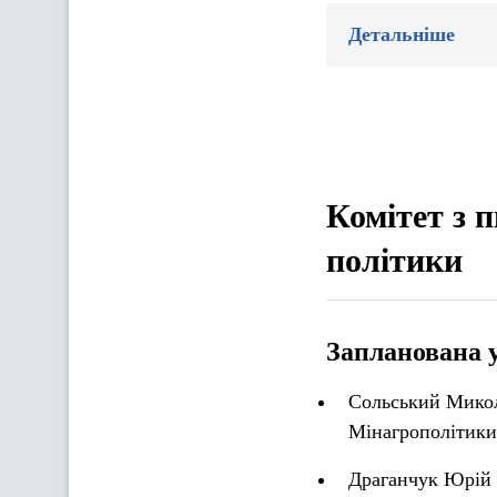
Детальніше
Комітет з п
політики
Запланована 
Сольський Микола
Мінагрополітики
Драганчук Юрій О