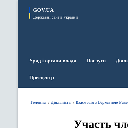
до
основного
GOV.UA
вмісту
Державні сайти України
Уряд і органи влади
Послуги
Діял
Пресцентр
Головна
Діяльність
Взаємодія з Верховною Рад
Участь чл