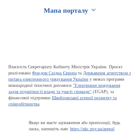
Мапа порталу
Перейти на сайт Ukraine.ua
Власність Секретаріату Кабінету Міністрів України. Проєкт
реалізовано
Фондом Східна Європа
та
Державним агентством з
питань електронного урядування України
у межах програми
міжнародної технічної допомоги
"Електронне врядування
задля підзвітності влади та участі громади"
(EGAP), за
фінансової підтримки
Швейцарської агенції розвитку та
співробітництва
Якщо ви маєте зауваження або пропозиції, будь
ласка, напишіть нам:
https://ukc.gov.ua/appeal