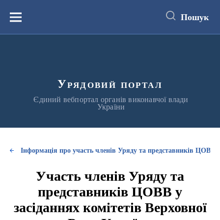
до
основного
Пошук
вмісту
Меню
Урядовий портал
Єдиний вебпортал органів виконавчої влади
України
Інформація про участь членів Уряду та представників ЦОВВ у
Участь членів Уряду та
представників ЦОВВ у
засіданнях комітетів Верховної