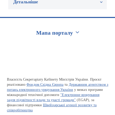
Детальніше
Мапа порталу
Перейти на сайт Ukraine.ua
Власність Секретаріату Кабінету Міністрів України. Проєкт
реалізовано
Фондом Східна Європа
та
Державним агентством з
питань електронного урядування України
у межах програми
міжнародної технічної допомоги
"Електронне врядування
задля підзвітності влади та участі громади"
(EGAP), за
фінансової підтримки
Швейцарської агенції розвитку та
співробітництва