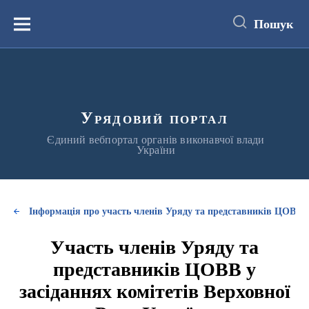
до
основного
Пошук
вмісту
Меню
Урядовий портал
Єдиний вебпортал органів виконавчої влади
України
Інформація про участь членів Уряду та представників ЦОВВ у
Участь членів Уряду та
представників ЦОВВ у
засіданнях комітетів Верховної