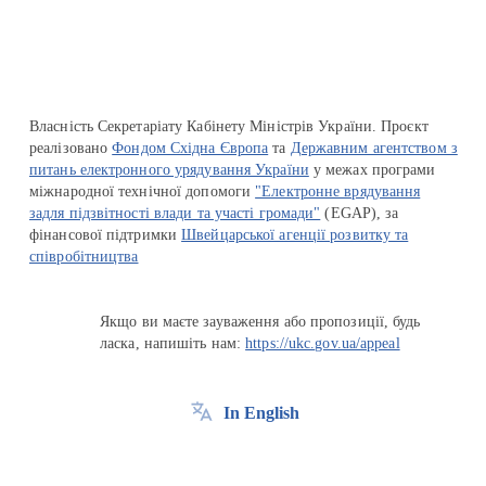
Власність Секретаріату Кабінету Міністрів України. Проєкт
реалізовано
Фондом Східна Європа
та
Державним агентством з
питань електронного урядування України
у межах програми
міжнародної технічної допомоги
"Електронне врядування
задля підзвітності влади та участі громади"
(EGAP), за
фінансової підтримки
Швейцарської агенції розвитку та
співробітництва
Якщо ви маєте зауваження або пропозиції, будь
ласка, напишіть нам:
https://ukc.gov.ua/appeal
In English