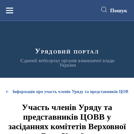
до
основного
Пошук
вмісту
Меню
Урядовий портал
Єдиний вебпортал органів виконавчої влади
України
Інформація про участь членів Уряду та представників ЦОВВ у
Участь членів Уряду та
представників ЦОВВ у
засіданнях комітетів Верховної