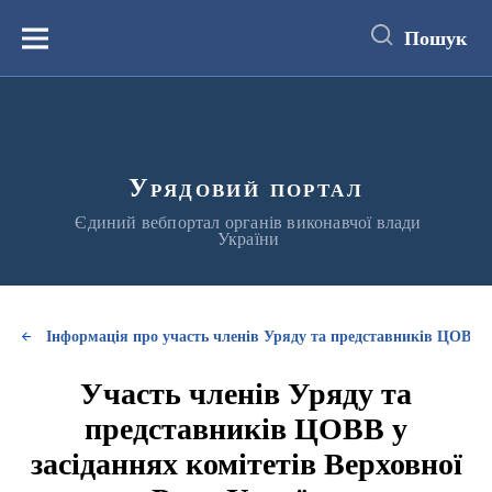
до
основного
Пошук
вмісту
Меню
Урядовий портал
Єдиний вебпортал органів виконавчої влади
України
Інформація про участь членів Уряду та представників ЦОВВ у
Участь членів Уряду та
представників ЦОВВ у
засіданнях комітетів Верховної