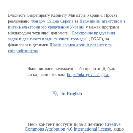
Власність Секретаріату Кабінету Міністрів України. Проєкт
реалізовано
Фондом Східна Європа
та
Державним агентством з
питань електронного урядування України
у межах програми
міжнародної технічної допомоги
"Електронне врядування
задля підзвітності влади та участі громади"
(EGAP), за
фінансової підтримки
Швейцарської агенції розвитку та
співробітництва
Якщо ви маєте зауваження або пропозиції, будь
ласка, напишіть нам:
https://ukc.gov.ua/appeal
In English
Весь контент доступний за ліцензією
Creative
Commons Attribution 4.0 International license
, якщо