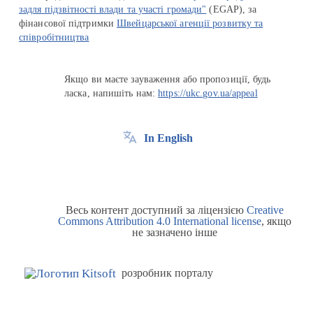
задля підзвітності влади та участі громади"
(EGAP), за
фінансової підтримки
Швейцарської агенції розвитку та
співробітництва
Якщо ви маєте зауваження або пропозиції, будь
ласка, напишіть нам:
https://ukc.gov.ua/appeal
In English
Весь контент доступний за ліцензією
Creative
Commons Attribution 4.0 International license
, якщо
не зазначено інше
розробник порталу