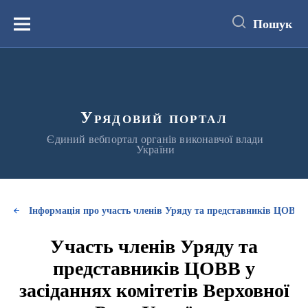
до
основного
Пошук
вмісту
Меню
Урядовий портал
Єдиний вебпортал органів виконавчої влади
України
Інформація про участь членів Уряду та представників ЦОВВ у
Участь членів Уряду та
представників ЦОВВ у
засіданнях комітетів Верховної