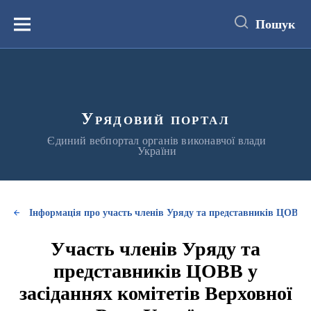
до
основного
Пошук
вмісту
Меню
Урядовий портал
Єдиний вебпортал органів виконавчої влади
України
Інформація про участь членів Уряду та представників ЦОВВ у
Участь членів Уряду та
представників ЦОВВ у
засіданнях комітетів Верховної