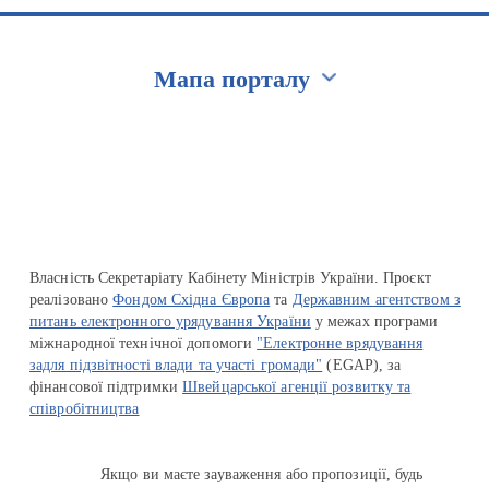
Мапа порталу
Перейти на сайт Ukraine.ua
Власність Секретаріату Кабінету Міністрів України. Проєкт
реалізовано
Фондом Східна Європа
та
Державним агентством з
питань електронного урядування України
у межах програми
міжнародної технічної допомоги
"Електронне врядування
задля підзвітності влади та участі громади"
(EGAP), за
фінансової підтримки
Швейцарської агенції розвитку та
співробітництва
Якщо ви маєте зауваження або пропозиції, будь