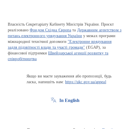
Власність Секретаріату Кабінету Міністрів України. Проєкт
реалізовано
Фондом Східна Європа
та
Державним агентством з
питань електронного урядування України
у межах програми
міжнародної технічної допомоги
"Електронне врядування
задля підзвітності влади та участі громади"
(EGAP), за
фінансової підтримки
Швейцарської агенції розвитку та
співробітництва
Якщо ви маєте зауваження або пропозиції, будь
ласка, напишіть нам:
https://ukc.gov.ua/appeal
In English