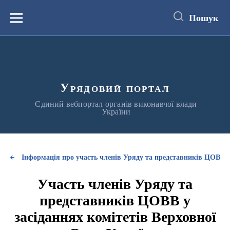
до
основного
Пошук
вмісту
Меню
Урядовий портал
Єдиний вебпортал органів виконавчої влади
України
Інформація про участь членів Уряду та представників ЦОВВ у
Участь членів Уряду та
представників ЦОВВ у
засіданнях комітетів Верховної