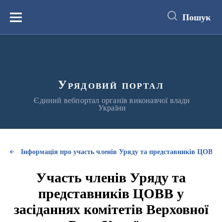
до
основного
Пошук
вмісту
Меню
Урядовий портал
Єдиний вебпортал органів виконавчої влади
України
Інформація про участь членів Уряду та представників ЦОВВ у
Участь членів Уряду та
представників ЦОВВ у
засіданнях комітетів Верховної