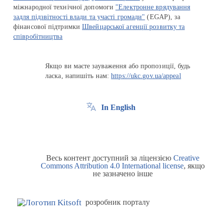
міжнародної технічної допомоги
"Електронне врядування
задля підзвітності влади та участі громади"
(EGAP), за
фінансової підтримки
Швейцарської агенції розвитку та
співробітництва
Якщо ви маєте зауваження або пропозиції, будь
ласка, напишіть нам:
https://ukc.gov.ua/appeal
In English
Весь контент доступний за ліцензією
Creative
Commons Attribution 4.0 International license
, якщо
не зазначено інше
розробник порталу