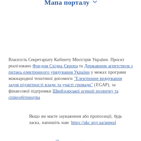
Мапа порталу
Перейти на сайт Ukraine.ua
Власність Секретаріату Кабінету Міністрів України. Проєкт
реалізовано
Фондом Східна Європа
та
Державним агентством з
питань електронного урядування України
у межах програми
міжнародної технічної допомоги
"Електронне врядування
задля підзвітності влади та участі громади"
(EGAP), за
фінансової підтримки
Швейцарської агенції розвитку та
співробітництва
Якщо ви маєте зауваження або пропозиції, будь
ласка, напишіть нам:
https://ukc.gov.ua/appeal