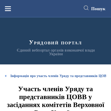
до
основного
Пошук
вмісту
Меню
Урядовий портал
Єдиний вебпортал органів виконавчої влади
України
Інформація про участь членів Уряду та представників ЦОВВ у
Участь членів Уряду та
представників ЦОВВ у
засіданнях комітетів Верховної