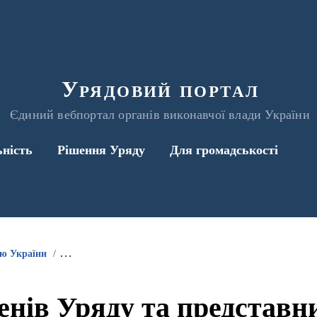
Урядовий портал
Єдиний вебпортал органів виконавчої влади України
ьність
Рішення Уряду
Для громадськості
ою України
Інформація про участь членів Уряду та представників 
енів Уряду та представ