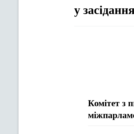
у засіданн
Комітет з 
міжпарламе