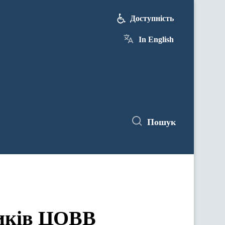
Доступність
In English
Пошук
ЦОВВ у засіданнях комітетів Верховної Ради України
ників ЦОВВ