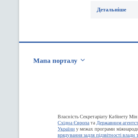
Детальніше
Мапа порталу
Перейти на сайт Ukraine.ua
Власність Секретаріату Кабінету Мін
Східна Європа
та
Державним агентст
України
у межах програми міжнародн
врядування задля підзвітності влади 