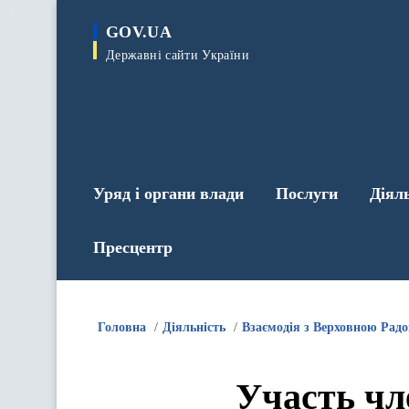
до
основного
GOV.UA
вмісту
Державні сайти України
Уряд і органи влади
Послуги
Діял
Пресцентр
Головна
Діяльність
Взаємодія з Верховною Рад
Участь чл