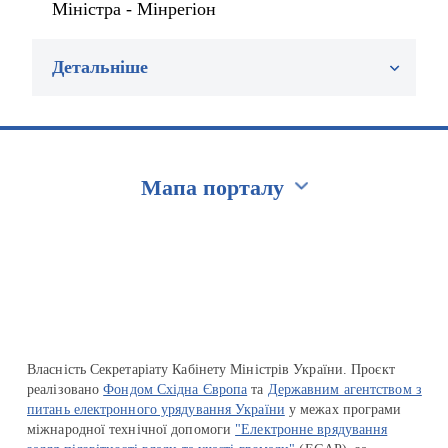
Міністра - Мінрегіон
Детальніше
Мапа порталу
Перейти на сайт Ukraine.ua
Власність Секретаріату Кабінету Міністрів України. Проєкт
реалізовано
Фондом Східна Європа
та
Державним агентством з
питань електронного урядування України
у межах програми
міжнародної технічної допомоги
"Електронне врядування