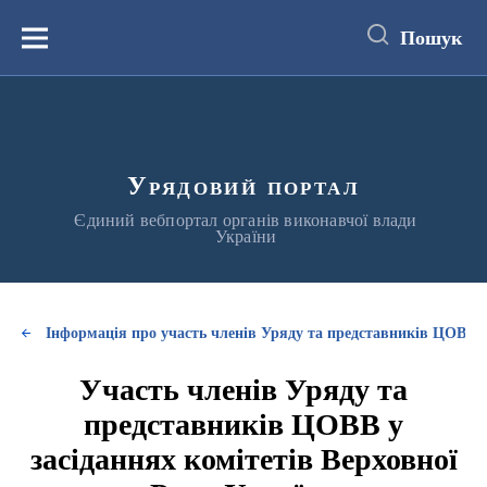
до
основного
Пошук
вмісту
Меню
Урядовий портал
Єдиний вебпортал органів виконавчої влади
України
Інформація про участь членів Уряду та представників ЦОВВ у
Участь членів Уряду та
представників ЦОВВ у
засіданнях комітетів Верховної