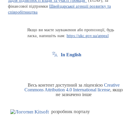
задля підзвітності влади та участі громади"
(EGAP), за
фінансової підтримки
Швейцарської агенції розвитку та
співробітництва
Якщо ви маєте зауваження або пропозиції, будь
ласка, напишіть нам:
https://ukc.gov.ua/appeal
In English
Весь контент доступний за ліцензією
Creative
Commons Attribution 4.0 International license
, якщо
не зазначено інше
розробник порталу