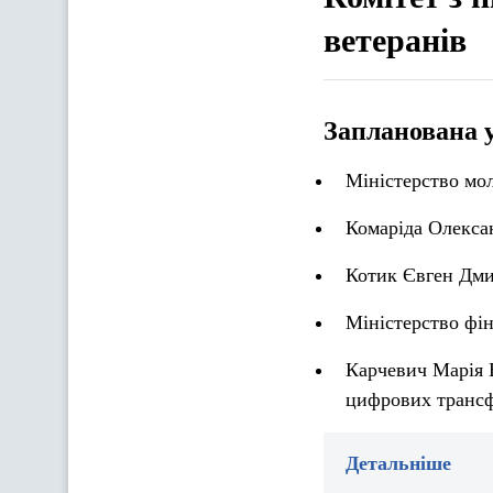
ветеранів
Запланована 
Міністерство мол
Комаріда Олекса
Котик Євген Дми
Міністерство фін
Карчевич Марія 
цифрових трансф
Детальніше