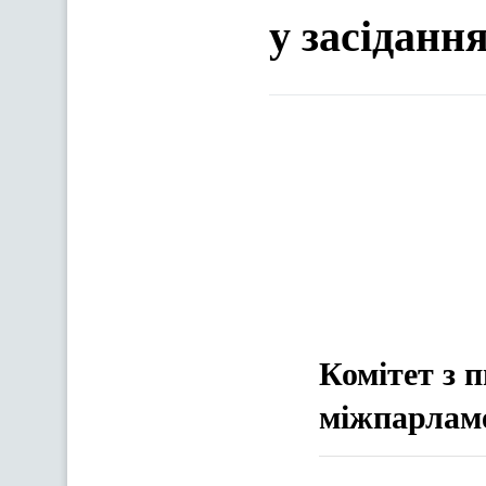
у засіданн
Комітет з 
міжпарламе