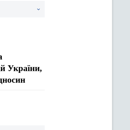
а
ій України,
дносин