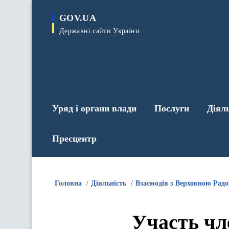
до
основного
GOV.UA
вмісту
Державні сайти України
Уряд і органи влади
Послуги
Діял
Пресцентр
Головна
Діяльність
Взаємодія з Верховною Рад
Участь чл