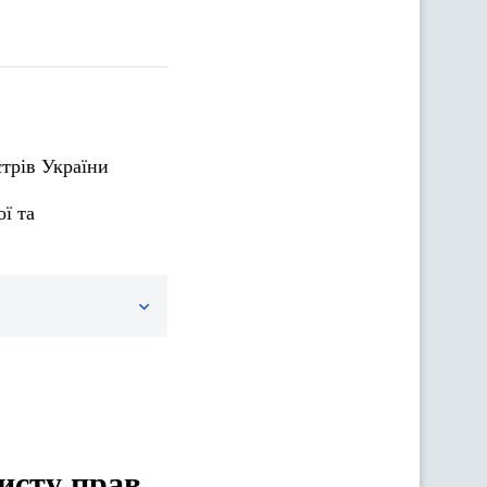
стрів України
ї та
хисту прав