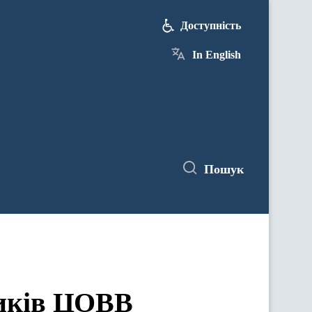
Доступність
In English
Пошук
ЦОВВ у засіданнях комітетів Верховної Ради України
ників ЦОВВ