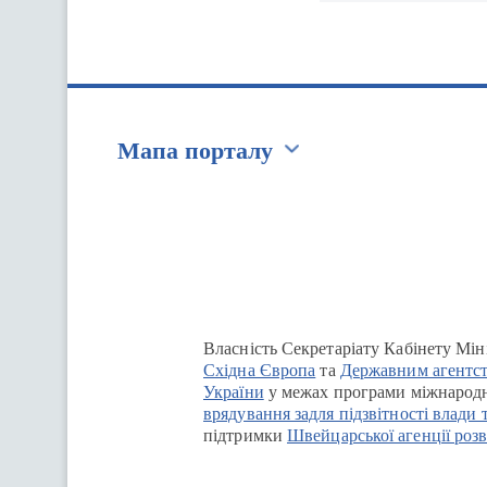
Мапа порталу
Перейти на сайт Ukraine.ua
Власність Секретаріату Кабінету Мін
Східна Європа
та
Державним агентст
України
у межах програми міжнародн
врядування задля підзвітності влади 
підтримки
Швейцарської агенції розв