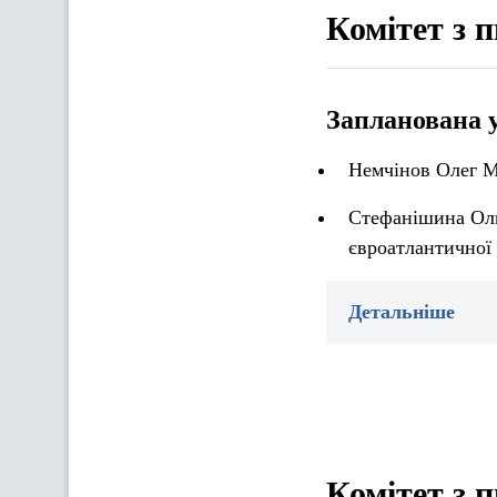
Комітет з 
Запланована 
Немчінов Олег Ми
Стефанішина Ольг
євроатлантичної 
Детальніше
Комітет з 