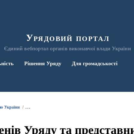
Урядовий портал
Єдиний вебпортал органів виконавчої влади України
ьність
Рішення Уряду
Для громадськості
ою України
Інформація про участь членів Уряду та представників 
енів Уряду та представ