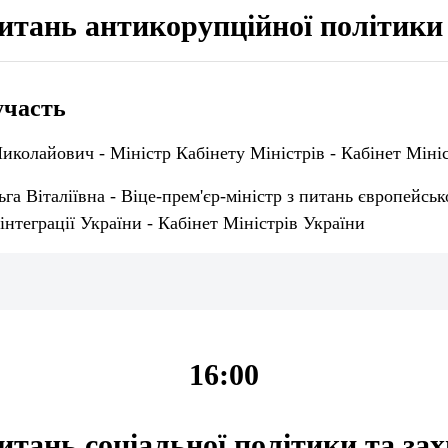
питань антикорупційної політики
участь
колайович - Міністр Кабінету Міністрів - Кабінет Міні
а Віталіївна - Віце-прем'єр-міністр з питань європейсько
інтеграції України - Кабінет Міністрів України
16:00
питань соціальної політики та за