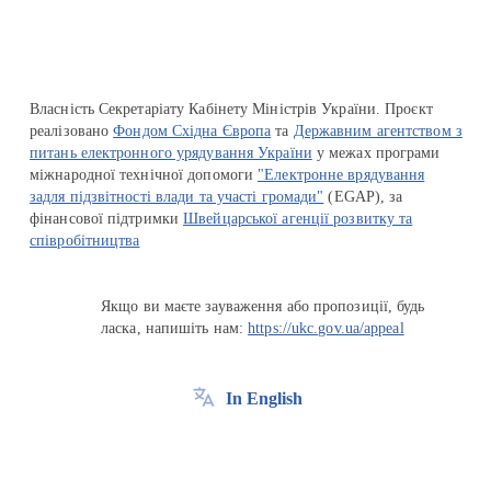
Власність Секретаріату Кабінету Міністрів України. Проєкт
реалізовано
Фондом Східна Європа
та
Державним агентством з
питань електронного урядування України
у межах програми
міжнародної технічної допомоги
"Електронне врядування
задля підзвітності влади та участі громади"
(EGAP), за
фінансової підтримки
Швейцарської агенції розвитку та
співробітництва
Якщо ви маєте зауваження або пропозиції, будь
ласка, напишіть нам:
https://ukc.gov.ua/appeal
In English