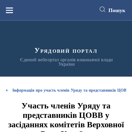
до
основного
Пошук
вмісту
Меню
Урядовий портал
Єдиний вебпортал органів виконавчої влади
України
Інформація про участь членів Уряду та представників ЦОВВ у
Участь членів Уряду та
представників ЦОВВ у
засіданнях комітетів Верховної