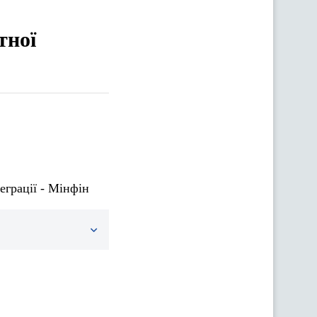
тної
еграції - Мінфін