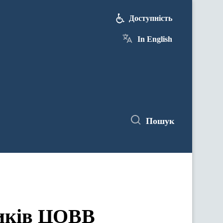
Доступність
In English
Пошук
ЦОВВ у засіданнях комітетів Верховної Ради України
ників ЦОВВ