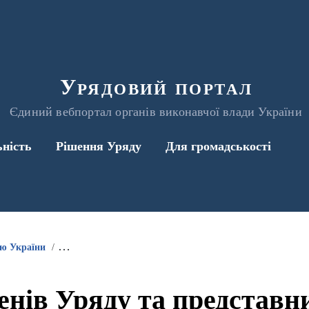
Урядовий портал
Єдиний вебпортал органів виконавчої влади України
ьність
Рішення Уряду
Для громадськості
ою України
Інформація про участь членів Уряду та представників 
енів Уряду та представ