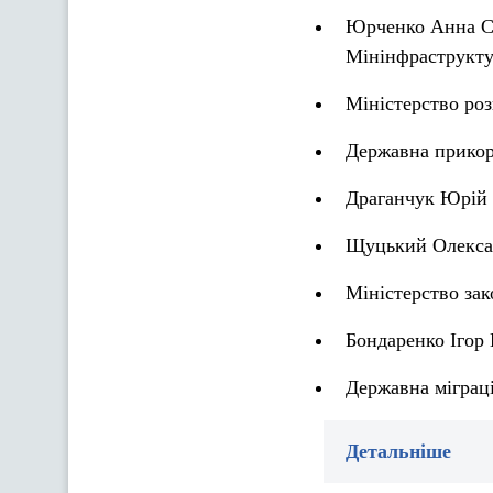
Юрченко Анна Ста
Мінінфраструкт
Міністерство роз
Державна прикор
Драганчук Юрій О
Щуцький Олексан
Міністерство за
Бондаренко Ігор
Державна міграц
Детальніше