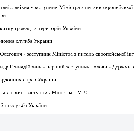
ніславівна - заступник Міністра з питань європейської і
ури
витку громад та територій України
донна служба України
легович - заступник Міністра з питань європейської інт
др Геннадійович - перший заступник Голови - Держмит
кордонних справ України
 Павлович - заступник Міністра - МВС
ійна служба України