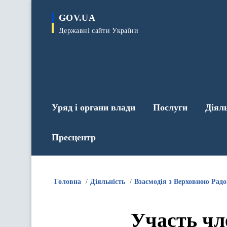
до
основного
GOV.UA
вмісту
Державні сайти України
Уряд і органи влади
Послуги
Діял
Пресцентр
Головна
Діяльність
Взаємодія з Верховною Рад
Участь чл