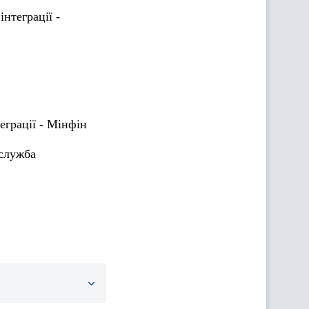
нтеграції -
еграції - Мінфін
служба