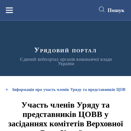
до
основного
Пошук
вмісту
Меню
Урядовий портал
Єдиний вебпортал органів виконавчої влади
України
Інформація про участь членів Уряду та представників ЦОВВ у
Участь членів Уряду та
представників ЦОВВ у
засіданнях комітетів Верховної