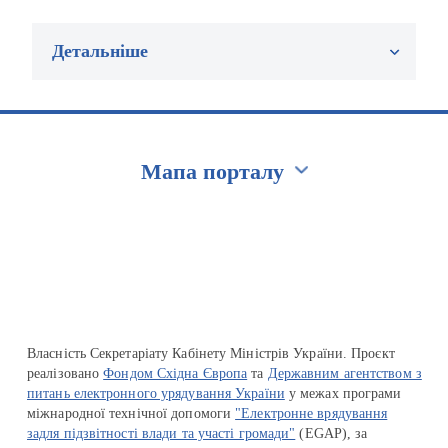
Детальніше
Мапа порталу
Перейти на сайт Ukraine.ua
Власність Секретаріату Кабінету Міністрів України. Проєкт
реалізовано
Фондом Східна Європа
та
Державним агентством з
питань електронного урядування України
у межах програми
міжнародної технічної допомоги
"Електронне врядування
задля підзвітності влади та участі громади"
(EGAP), за