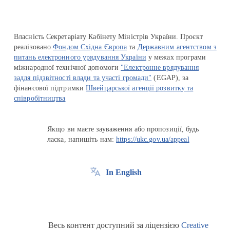
Власність Секретаріату Кабінету Міністрів України. Проєкт
реалізовано
Фондом Східна Європа
та
Державним агентством з
питань електронного урядування України
у межах програми
міжнародної технічної допомоги
"Електронне врядування
задля підзвітності влади та участі громади"
(EGAP), за
фінансової підтримки
Швейцарської агенції розвитку та
співробітництва
Якщо ви маєте зауваження або пропозиції, будь
ласка, напишіть нам:
https://ukc.gov.ua/appeal
In English
Весь контент доступний за ліцензією
Creative