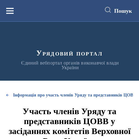
до
основного
Пошук
вмісту
Меню
Урядовий портал
Єдиний вебпортал органів виконавчої влади
України
Інформація про участь членів Уряду та представників ЦОВВ у
Участь членів Уряду та
представників ЦОВВ у
засіданнях комітетів Верховної