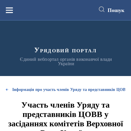
до
основного
Пошук
вмісту
Меню
Урядовий портал
Єдиний вебпортал органів виконавчої влади
України
Інформація про участь членів Уряду та представників ЦОВВ у
Участь членів Уряду та
представників ЦОВВ у
засіданнях комітетів Верховної