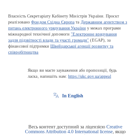
Власність Секретаріату Кабінету Міністрів України. Проєкт
реалізовано
Фондом Східна Європа
та
Державним агентством з
питань електронного урядування України
у межах програми
міжнародної технічної допомоги
"Електронне врядування
задля підзвітності влади та участі громади"
(EGAP), за
фінансової підтримки
Швейцарської агенції розвитку та
співробітництва
Якщо ви маєте зауваження або пропозиції, будь
ласка, напишіть нам:
https://ukc.gov.ua/appeal
In English
Весь контент доступний за ліцензією
Creative
Commons Attribution 4.0 International license
, якщо