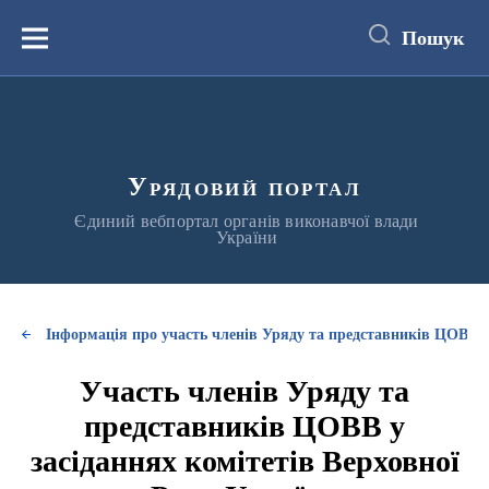
до
основного
Пошук
вмісту
Меню
Урядовий портал
Єдиний вебпортал органів виконавчої влади
України
Інформація про участь членів Уряду та представників ЦОВВ у
Участь членів Уряду та
представників ЦОВВ у
засіданнях комітетів Верховної