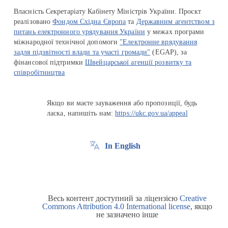
Власність Секретаріату Кабінету Міністрів України. Проєкт
реалізовано
Фондом Східна Європа
та
Державним агентством з
питань електронного урядування України
у межах програми
міжнародної технічної допомоги
"Електронне врядування
задля підзвітності влади та участі громади"
(EGAP), за
фінансової підтримки
Швейцарської агенції розвитку та
співробітництва
Якщо ви маєте зауваження або пропозиції, будь
ласка, напишіть нам:
https://ukc.gov.ua/appeal
In English
Весь контент доступний за ліцензією
Creative
Commons Attribution 4.0 International license
, якщо
не зазначено інше