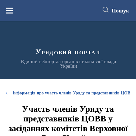
до
основного
Пошук
вмісту
Меню
Урядовий портал
Єдиний вебпортал органів виконавчої влади
України
Інформація про участь членів Уряду та представників ЦОВВ у
Участь членів Уряду та
представників ЦОВВ у
засіданнях комітетів Верховної